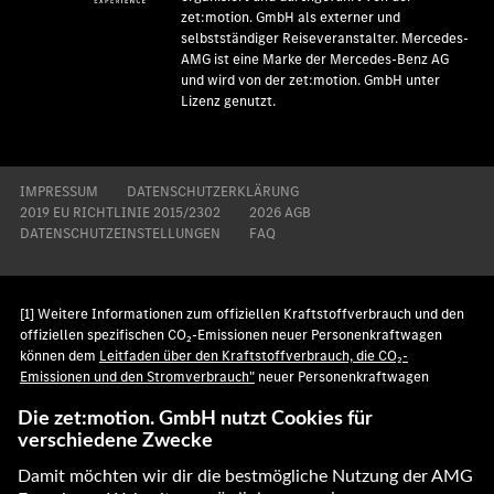
zet:motion. GmbH als externer und
selbstständiger Reiseveranstalter. Mercedes-
AMG ist eine Marke der Mercedes-Benz AG
und wird von der zet:motion. GmbH unter
Lizenz genutzt.
IMPRESSUM
DATENSCHUTZERKLÄRUNG
2019 EU RICHTLINIE 2015/2302
2026 AGB
DATENSCHUTZEINSTELLUNGEN
FAQ
[1] Weitere Informationen zum offiziellen Kraftstoffverbrauch und den
offiziellen spezifischen CO₂-Emissionen neuer Personenkraftwagen
können dem
Leitfaden über den Kraftstoffverbrauch, die CO₂-
Emissionen und den Stromverbrauch"
neuer Personenkraftwagen
entnommen werden, der an allen Verkaufsstellen und bei der Deutschen
Automobil Treuhand GmbH unter
www.dat.de
unentgeltlich erhältlich
ist.
[2] Gemäß WLTP. Technische Angaben zu Verbrauch, Reichweite,