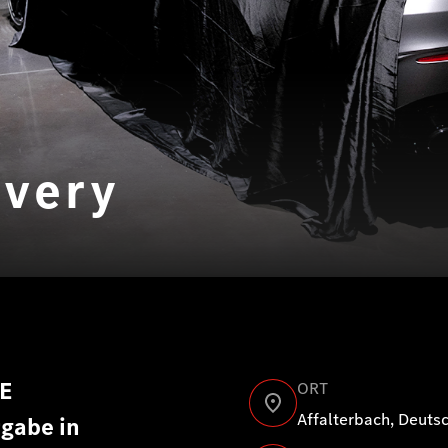
ivery
E
ORT
Affalterbach, Deuts
gabe in