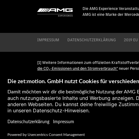
Die AMG Experience Veranstaltu
AMG ist eine Marke der Mercede
IMPRESSUM
DATENSCHUTZERKLÄRUNG
2019 EU
[1] Weitere Informationen zum offiziellen Kraftstoffver
die CO₂-Emissionen und den Stromverbrauch"
neuer Pers
unentgeltlich erhältlich ist.
[2] Gemäß WLTP. Technische Angaben zu Verbrauch, Reichw
Maßgabe der jeweils anwendbaren Zertifizierungsmethode
amtlichen Werten vor. Abweichungen zwischen den Angab
[3] Technische Angaben zu Leistung, Drehmoment, Fahrlei
Zertifizierungsmethode ermittelt. Es liegen bislang we
Abweichungen zwischen den Angaben und den amtlichen 
[4] Gemäß WLTP. Stromverbrauch und Reichweite wurden a