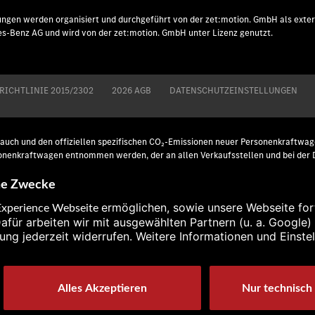
ngen werden organisiert und durchgeführt von der zet:motion. GmbH als exter
s-Benz AG und wird von der zet:motion. GmbH unter Lizenz genutzt.
 RICHTLINIE 2015/2302
2026 AGB
DATENSCHUTZEINSTELLUNGEN
brauch und den offiziellen spezifischen CO₂-Emissionen neuer Personenkraftw
onenkraftwagen entnommen werden, der an allen Verkaufsstellen und bei de
eite, Leistung, Drehmoment, Rekuperation sowie Fahrleistungen in dieser Verö
 ermittelt. Es liegen bislang weder bestätigte Werte vom TÜV noch eine EG-
en und den amtlichen Werten sind möglich.
stungen, Verbrauch und Emissionen in dieser Veröffentlichung sind vorläufig
der bestätigte Werte vom TÜV noch eine EG-Typgenehmigung noch eine Konformi
Werten sind möglich.
uf Grundlage der VO 2017/1151/EU ermittelt.