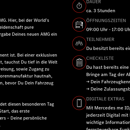
DAUER
ca. 3 Stunden
G. Hier, bei der World’s
ÖFFNUNGSZEITEN
Leidenschaft pure
09:00 Uhr - 17:00 Uh
ergabe Deines neuen AMG ein
TEILNEHMER
Du besitzt bereits 
ent ist. Bei einer exklusiven
CHECKLISTE
, tauchst Du tief in die Welt
Du hast bereits ein
eisung,
sowie Zugang zu
Bringe am Tag der A
torenmanufaktur hautnah,
→ Dein Fahrzeugken
en, bevor Du Dein Fahrzeug
→ Deine Zulassungsb
DIGITALE EXTRAS
ndet diesen besonderen Tag
Mit Mercedes me ID,
Start, das erste
jederzeit Digital m
rs – Deine persönliche
wichtige Informatio
.
fernsteuerbare Funkt