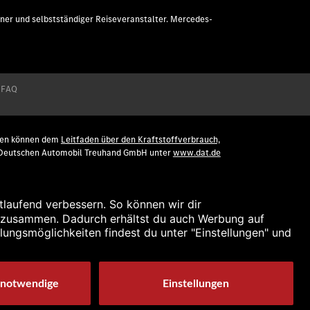
ner und selbstständiger Reiseveranstalter. Mercedes-
FAQ
agen können dem
Leitfaden über den Kraftstoffverbrauch,
r Deutschen Automobil Treuhand GmbH unter
www.dat.de
ffentlichung sind vorläufig und wurden intern nach
Typgenehmigung noch eine Konformitätsbescheinigung mit
 und wurden intern nach Maßgabe der jeweils anwendbaren
tätsbescheinigung mit amtlichen Werten vor.