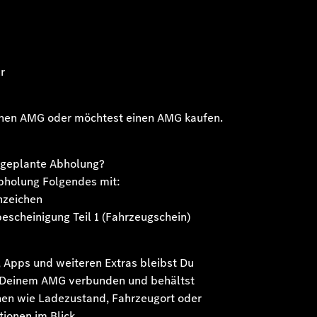
r
einen AMG oder möchtest einen AMG kaufen.
e geplante Abholung?
bholung Folgendes mit:
nzeichen
escheinigung Teil 1 (Fahrzeugschein)
 Apps und weiteren Extras bleibst Du
it Deinem AMG verbunden und behältst
nen wie Ladezustand, Fahrzeugort oder
ionen im Blick.