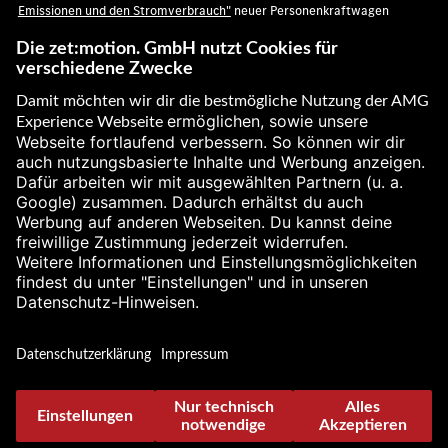
Emissionen und den Stromverbrauch"
neuer Personenkraftwagen
entnommen werden, der an allen Verkaufsstellen und bei der Deutschen
Automobil Treuhand GmbH unter
www.dat.de
unentgeltlich erhältlich
ist.
[2] Gemäß WLTP. Technische Angaben zu Verbrauch, Reichweite,
Leistung, Drehmoment, Rekuperation sowie Fahrleistungen in dieser
Veröffentlichung sind vorläufig und wurden intern nach Maßgabe der
jeweils anwendbaren Zertifizierungsmethode ermittelt. Es liegen
bislang weder bestätigte Werte vom TÜV noch eine EG-Typgenehmigung
noch eine Konformitätsbescheinigung mit amtlichen Werten vor.
Abweichungen zwischen den Angaben und den amtlichen Werten sind
möglich.
[3] Technische Angaben zu Leistung, Drehmoment, Fahrleistungen,
Verbrauch und Emissionen in dieser Veröffentlichung sind vorläufig und
wurden intern nach Maßgabe der jeweils anwendbaren
Zertifizierungsmethode ermittelt. Es liegen bislang weder bestätigte
Werte vom TÜV noch eine EG-Typgenehmigung noch eine
Konformitätsbescheinigung mit amtlichen Werten vor. Abweichungen
zwischen den Angaben und den amtlichen Werten sind möglich.
[4] Gemäß WLTP. Stromverbrauch und Reichweite wurden auf Grundlage
der VO 2017/1151/EU ermittelt.