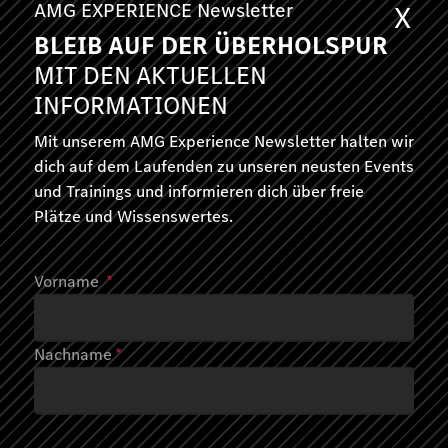
Spirit of Affalterbach
AMG EXPERIENCE Newsletter
X
BLEIB AUF DER ÜBERHOLSPUR
Affalterbach , Deutschland
MIT DEN AKTUELLEN
INFORMATIONEN
1 Tag
Mit unserem AMG Experience Newsletter halten wir
690,00
dich auf dem Laufenden zu unseren neusten Events
Juni-Oktober 2026
und Trainings und informieren dich über freie
Plätze und Wissenswertes.
Vorname
*
Nachname
*