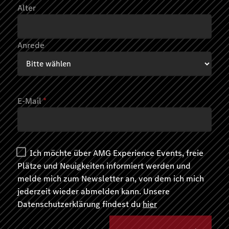
Alter
Anrede
E-Mail
*
AMG EXPERIENCE ON ROAD
Track meets Road
Ich möchte über AMG Experience Events, freie
Immendingen
Plätze und Neuigkeiten informiert werden und
melde mich zum Newsletter an, von dem ich mich
Donaueschingen, Deutschland
jederzeit wieder abmelden kann. Unsere
Datenschutzerklärung findest du
hier
2 Tage
3.390,00