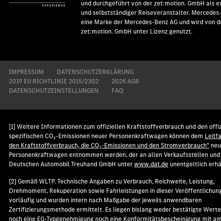
und durchgeführt von der zet:motion. GmbH als e
und selbstständiger Reiseveranstalter. Mercedes
eine Marke der Mercedes-Benz AG und wird von d
zet:motion. GmbH unter Lizenz genutzt.
IMPRESSUM
DATENSCHUTZERKLÄRUNG
2019 EU RICHTLINIE 2015/2302
2026 AGB
DATENSCHUTZEINSTELLUNGEN
FAQ
[1] Weitere Informationen zum offiziellen Kraftstoffverbrauch und den offiz
spezifischen CO₂-Emissionen neuer Personenkraftwagen können dem
Leitf
den Kraftstoffverbrauch, die CO₂-Emissionen und den Stromverbrauch"
neu
Personenkraftwagen entnommen werden, der an allen Verkaufsstellen und 
Deutschen Automobil Treuhand GmbH unter
www.dat.de
unentgeltlich erhäl
[2] Gemäß WLTP. Technische Angaben zu Verbrauch, Reichweite, Leistung,
Drehmoment, Rekuperation sowie Fahrleistungen in dieser Veröffentlichung
vorläufig und wurden intern nach Maßgabe der jeweils anwendbaren
Zertifizierungsmethode ermittelt. Es liegen bislang weder bestätigte Wer
noch eine EG-Typgenehmigung noch eine Konformitätsbescheinigung mit am