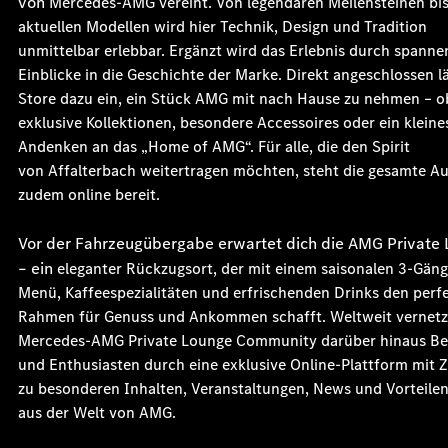
von
Mercedes-AMG vereint. Von legendären Meilensteinen bis
aktuellen
Modellen wird hier Technik, Design und Tradition
unmittelbar erlebbar.
Ergänzt wird das Erlebnis durch spanne
Einblicke in die Geschichte der
Marke. Direkt angeschlossen l
Store dazu ein, ein Stück AMG mit nach
Hause zu nehmen – o
exklusive Kollektionen, besondere Accessoires oder
ein kleine
Andenken an das „Home of AMG“. Für alle, die den Spirit
von
Affalterbach weitertragen möchten, steht die gesamte A
zudem online
bereit.
Vor der Fahrzeugübergabe erwartet dich die AMG Private
– ein
eleganter Rückzugsort, der mit einem saisonalen 3-Gäng
Menü,
Kaffeespezialitäten und erfrischenden Drinks den perf
Rahmen für
Genuss und Ankommen schafft. Weltweit vernetz
Mercedes-AMG Private
Lounge Community darüber hinaus Bes
und Enthusiasten durch eine
exklusive Online-Plattform mit 
zu besonderen Inhalten,
Veranstaltungen, News und Vorteilen,
aus der Welt von AMG.