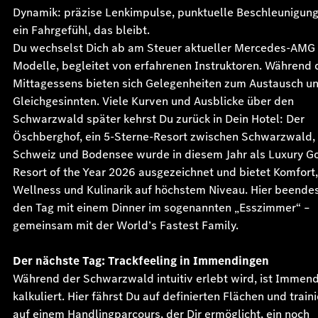
Dynamik: präzise Lenkimpulse, punktuelle Beschleunigun
ein Fahrgefühl, das bleibt.
Du wechselst Dich ab am Steuer aktueller Mercedes-AMG
Modelle, begleitet von erfahrenen Instruktoren. Während 
Mittagessens bieten sich Gelegenheiten zum Austausch un
Gleichgesinnten. Viele Kurven und Ausblicke über den
Schwarzwald später kehrst Du zurück in Dein Hotel: Der
Öschberghof, ein 5-Sterne-Resort zwischen Schwarzwald,
Schweiz und Bodensee wurde in diesem Jahr als Luxury Go
Resort of the Year 2026 ausgezeichnet und bietet Komfort,
Wellness und Kulinarik auf höchstem Niveau. Hier beende
den Tag mit einem Dinner im sogenannten „Esszimmer“ –
gemeinsam mit der World’s Fastest Family.
Der nächste Tag: Trackfeeling in Immendingen
Während der Schwarzwald intuitiv erlebt wird, ist Immen
kalkuliert. Hier fährst Du auf definierten Flächen und traini
auf einem Handlingparcours, der Dir ermöglicht, ein noch